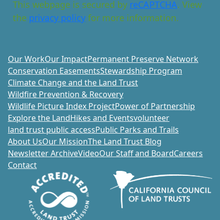
This webpage is secured by
reCAPTCHA
. View
the
privacy policy
for more information.
Our Work
Our Impact
Permanent Preserve Network
Conservation Easements
Stewardship Program
Climate Change and the Land Trust
Wildfire Prevention & Recovery
Wildlife Picture Index Project
Power of Partnership
Explore the Land
Hikes and Events
volunteer
land trust public access
Public Parks and Trails
About Us
Our Mission
The Land Trust Blog
Newsletter Archive
Video
Our Staff and Board
Careers
Contact