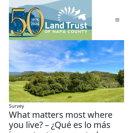
Skip
to
content
MENU
Survey
What matters most where
you live? – ¿Qué es lo más